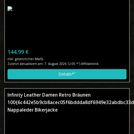
144,99 €
inkl. gesetzlicher MwSt.
Zuletzt aktualisiert am: 7. August 2026 12:05 *¹) Affiliatelink
Details*¹
Infinity Leather Damen Retro Bräunen
100{6c442e5b9cb8acec05f6bddda8df6949e32abdbc33d
Nappaleder Bikerjacke