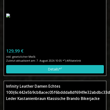
129,99 €
inkl. gesetzlicher MwSt.
Zuletzt aktualisiert am: 7. August 2026 10:05 *¹) Affiliatelink
Details*¹
Infinity Leather Damen Echtes
100{6c442e5b9cb8acec05f6bddda8df6949e32abdbc33d
Leder Kastanienbraun Klassische Brando Bikerjacke