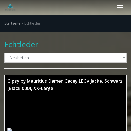
Skip
Toggl
to
navig
main
content
Startseite
»
Echtleder
Echtleder
Gipsy by Mauritius Damen Cacey LEGV Jacke, Schwarz
(Black 000), XX-Large