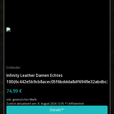
Echtleder
Infinity Leather Damen Echtes
100{6c442e5b9cb8acec05f6bddda8df6949e32abdbc33d
Leder Kastanienbraun Klassische Brando Bikerjacke
74,99 €
inkl. gesetzlicher MwSt.
Zuletzt aktualisiert am: 8. August 2026 12:05 *¹) Affiliatelink
Details*¹