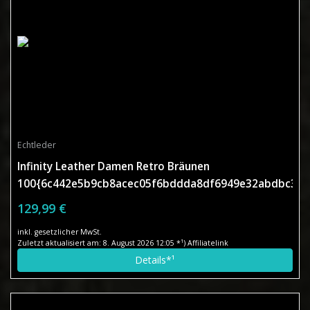
Echtleder
Infinity Leather Damen Retro Bräunen
100{6c442e5b9cb8acec05f6bddda8df6949e32abdbc33d
Nappaleder Bikerjacke
129,99 €
inkl. gesetzlicher MwSt.
Zuletzt aktualisiert am: 8. August 2026 12:05 *¹) Affiliatelink
Details*¹