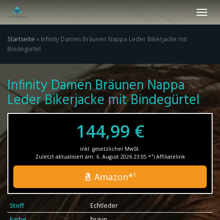
Skip
Toggl
to
navig
main
content
Startseite
»
Infinity Damen Bräunen Nappa Leder Bikerjacke mit
Bindegürtel
Infinity Damen Bräunen Nappa
Leder Bikerjacke mit Bindegürtel
144,99 €
inkl. gesetzlicher MwSt.
Zuletzt aktualisiert am: 6. August 2026 23:05 *¹) Affiliatelink
Amazon*¹
Stoff
Echtleder
Farbe
braun