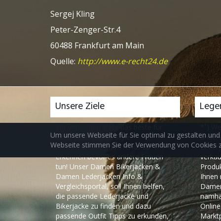
Sergej Kling
Peter-Zenger-Str.4
60488 Frankfurt am Main
Quelle:
http://www.e-recht24.de
Unsere Ziele
Lege
Wir versuchen stets das beste für
*¹) We
Um unsere Webseite für Sie optimal zu gestalten und
Ihren Lederjacken Style
andere
Webseite stimmen Sie der Verwendung von Cookies zu
herauszuholen und Trends zu
Lederj
erkennen bevor es andere Frauen
verkau
tun! Unser Damen Bikerjacken &
Produk
Damen Lederjacken Info &
Ihnen 
Vergleichsportal, soll Ihnen helfen,
Damen 
die passende Lederjacke und
namha
Bikerjacke zu finden und dazu
Onlin
passende Outfit Tipps zu erkunden,
Marktp