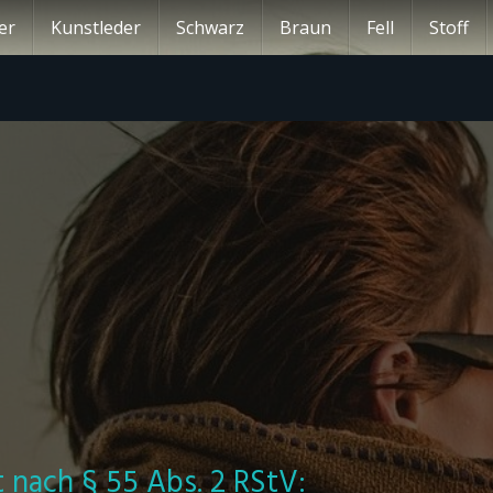
er
Kunstleder
Schwarz
Braun
Fell
Stoff
t nach § 55 Abs. 2 RStV: