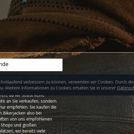
nde
rbeanzeigen / Affiliatelinks zu
 fortlaufend verbessern zu können, verwenden wir Cookies. Durch di
n Händlern, die die
. Weitere Informationen zu Cookies erhalten Sie in unserer
Datensch
acken & Bikerjacken
fen, da wir selbst keine
te an Sie verkaufen, sondern
nur empfehlen. Sie kaufen die
Bikerjacken also bei
ften von uns empfohlenen
e Shops und großen
lätzen, wo bereits viele