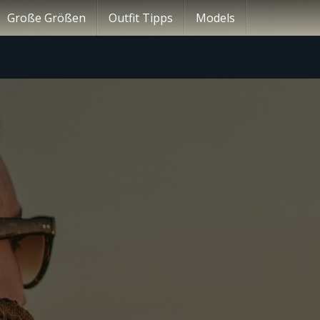
Große Größen
Outfit Tipps
Models