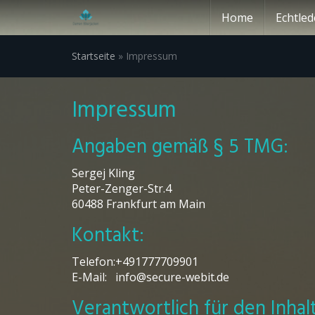
Skip
Home
Echtled
to
main
content
Startseite
»
Impressum
Impressum
Angaben gemäß § 5 TMG:
Sergej Kling
Peter-Zenger-Str.4
60488 Frankfurt am Main
Kontakt:
Telefon:
+491777709901
E-Mail:
info@secure-webit.de
Verantwortlich für den Inhal