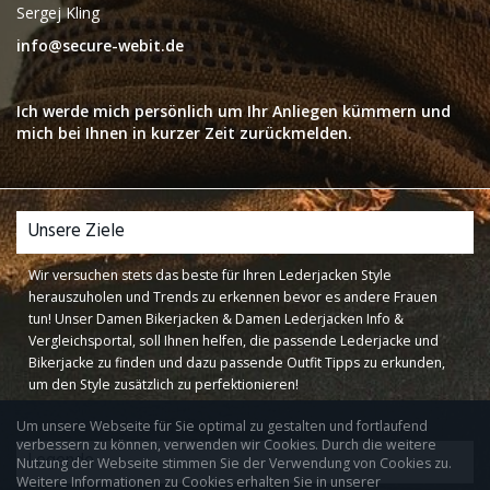
Sergej Kling
info@secure-webit.de
Ich werde mich persönlich um Ihr Anliegen kümmern und
mich bei Ihnen in kurzer Zeit zurückmelden.
Unsere Ziele
Wir versuchen stets das beste für Ihren Lederjacken Style
herauszuholen und Trends zu erkennen bevor es andere Frauen
tun! Unser Damen Bikerjacken & Damen Lederjacken Info &
Vergleichsportal, soll Ihnen helfen, die passende Lederjacke und
Bikerjacke zu finden und dazu passende Outfit Tipps zu erkunden,
um den Style zusätzlich zu perfektionieren!
Um unsere Webseite für Sie optimal zu gestalten und fortlaufend
verbessern zu können, verwenden wir Cookies. Durch die weitere
Legende
Nutzung der Webseite stimmen Sie der Verwendung von Cookies zu.
Weitere Informationen zu Cookies erhalten Sie in unserer