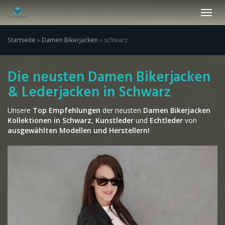
Skip
Toggl
to
navig
main
content
Startseite
»
Damen Bikerjacken
»
schwarz
Die neusten Damen Bikerjacken
& Lederjacken in Schwarz
Unsere
Top Empfehlungen
der neusten
Damen Bikerjacken
Kollektionen in Schwarz
,
Kunstleder
und
Echtleder
von
ausgewählten Modellen und Herstellern!