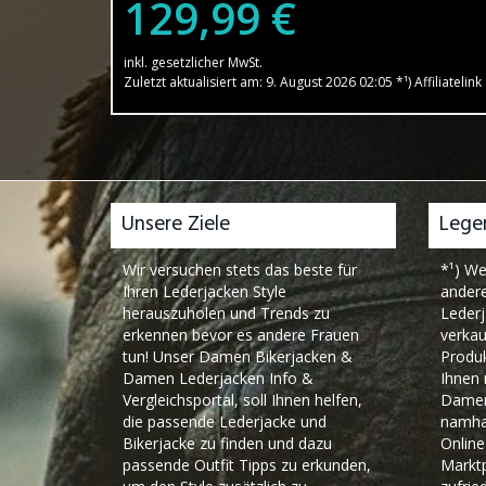
129,99 €
inkl. gesetzlicher MwSt.
Zuletzt aktualisiert am: 9. August 2026 02:05 *¹) Affiliatelink
Unsere Ziele
Lege
Wir versuchen stets das beste für
*¹) We
Ihren Lederjacken Style
andere
herauszuholen und Trends zu
Lederj
erkennen bevor es andere Frauen
verkau
tun! Unser Damen Bikerjacken &
Produk
Damen Lederjacken Info &
Ihnen 
Vergleichsportal, soll Ihnen helfen,
Damen 
die passende Lederjacke und
namha
Bikerjacke zu finden und dazu
Onlin
passende Outfit Tipps zu erkunden,
Marktp