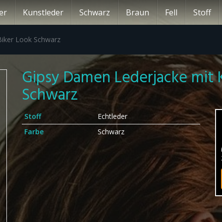
er
Kunstleder
Schwarz
Braun
Fell
Stoff
Biker Look Schwarz
Gipsy Damen Lederjacke mit 
Schwarz
Stoff
Echtleder
Farbe
Schwarz