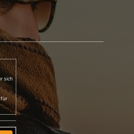
r sich
für