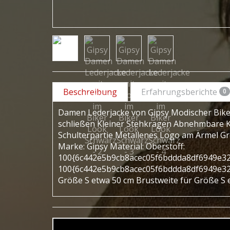
Beschreibung
Erfahrungsberichte
0
Damen Lederjacke von Gipsy Modischer Bikers
schließen Kleiner Stehkragen Abnehmbare 
Schulterpartie Metallenes Logo am Ärmel Grö
Marke: Gipsy Material: Oberstoff:
100{6c442e5b9cb8acec05f6bddda8df6949e32
100{6c442e5b9cb8acec05f6bddda8df6949e32
Größe S etwa 50 cm Brustweite für Größe S 