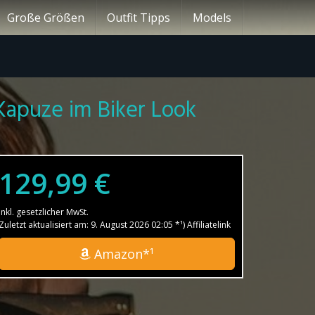
Große Größen
Outfit Tipps
Models
Kapuze im Biker Look
129,99 €
inkl. gesetzlicher MwSt.
Zuletzt aktualisiert am: 9. August 2026 02:05 *¹) Affiliatelink
Amazon*¹