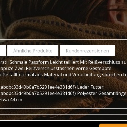
Ähnliche Produkte
Kundenrezensionen
til Schmale Passform Leicht tailliert Mit Reißverschluss zu
Kapuze Zwei Reißverschlusstaschen vorne Gesteppte
ße fällt normal aus Material und Verarbeitung sprechen fü
abdbc33d49b0a7b5291ee4e381d6f} Leder Futter:
abdbc33d49b0a7b5291ee4e381d6f} Polyester Gesamtlänge 
etwa 44 cm