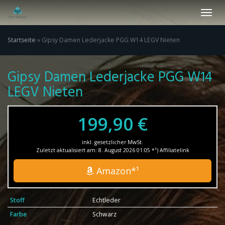
Skip
Toggl
to
navig
main
content
Startseite
»
Gipsy Damen Lederjacke PGG W14 LEGV Nieten
Gipsy Damen Lederjacke PGG W14
LEGV Nieten
199,90 €
inkl. gesetzlicher MwSt.
Zuletzt aktualisiert am: 8. August 2026 01:05 *¹) Affiliatelink
Amazon*¹
Stoff
Echtleder
Farbe
Schwarz