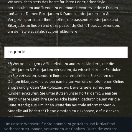
Wir versuchen stets das beste für Ihren Lederjacken Style
herauszuholen und Trends zu erkennen bevor es andere Frauen
tun! Unser Damen Bikerjacken & Damen Lederjacken Info &
Vergleichsportal, soll Ihnen helfen, die passende Lederjacke und
Bikerjacke zu finden und dazu passende Outfit Tipps zu erkunden,
um den Style zusätzlich zu perfektionieren!
Legende
*¹) Werbeanzeigen / Affiliatelinks zu anderen Händlern, die die
Lederjacken & Bikerjacken verkaufen, da wir selbst keine Produkte
an Sie verkaufen, sondern Ihnen nur empfehlen. Sie kaufen die
Damen Bikerjacken also bei namhaften von uns empfohlenen Online
Shops und großen Marktplätzen, wo bereits viele zufriedene
Kunden einkaufen, Sie unterstützen unser Portal damit, wenn Sie
durch unsere Links Ihre Lederjacke kaufen, dadurch bauen wir die
Seite ständig aus, um Ihnen weiterhin neutrale Informationen &
Modelle auf höchster Ebene empfehlen zu können, dafür danken
wir Ihnen!
Um unsere Webseite für Sie optimal zu gestalten und fortlaufend
verbessern zu können, verwenden wir Cookies. Durch die weitere