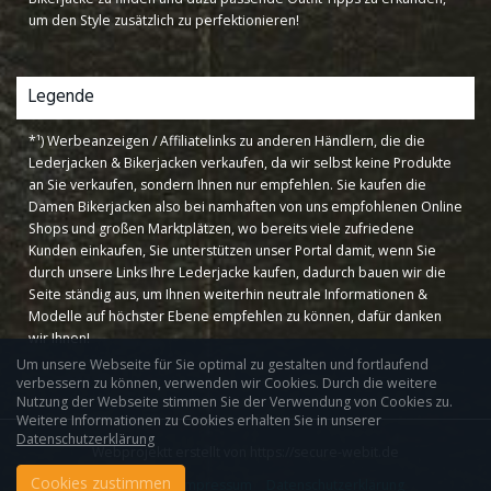
um den Style zusätzlich zu perfektionieren!
Legende
*¹) Werbeanzeigen / Affiliatelinks zu anderen Händlern, die die
Lederjacken & Bikerjacken verkaufen, da wir selbst keine Produkte
an Sie verkaufen, sondern Ihnen nur empfehlen. Sie kaufen die
Damen Bikerjacken also bei namhaften von uns empfohlenen Online
Shops und großen Marktplätzen, wo bereits viele zufriedene
Kunden einkaufen, Sie unterstützen unser Portal damit, wenn Sie
durch unsere Links Ihre Lederjacke kaufen, dadurch bauen wir die
Seite ständig aus, um Ihnen weiterhin neutrale Informationen &
Modelle auf höchster Ebene empfehlen zu können, dafür danken
wir Ihnen!
Um unsere Webseite für Sie optimal zu gestalten und fortlaufend
verbessern zu können, verwenden wir Cookies. Durch die weitere
Nutzung der Webseite stimmen Sie der Verwendung von Cookies zu.
Weitere Informationen zu Cookies erhalten Sie in unserer
Datenschutzerklärung
Webprojektt erstellt von https://secure-webit.de
Cookies zustimmen
Kooperation
Impressum
Datenschutzerklärung