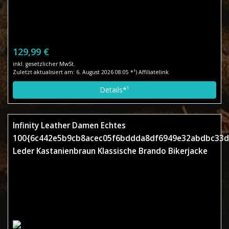
129,99 €
inkl. gesetzlicher MwSt.
Zuletzt aktualisiert am: 6. August 2026 08:05 *¹) Affiliatelink
Details*¹
Infinity Leather Damen Echtes
100{6c442e5b9cb8acec05f6bddda8df6949e32abdbc33d
Leder Kastanienbraun Klassische Brando Bikerjacke