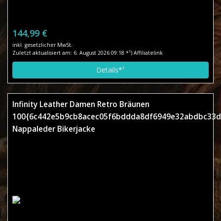
144,99 €
inkl. gesetzlicher MwSt.
Zuletzt aktualisiert am: 6. August 2026 09:18 *¹) Affiliatelink
Details*¹
Infinity Leather Damen Retro Bräunen
100{6c442e5b9cb8acec05f6bddda8df6949e32abdbc33d
Nappaleder Bikerjacke