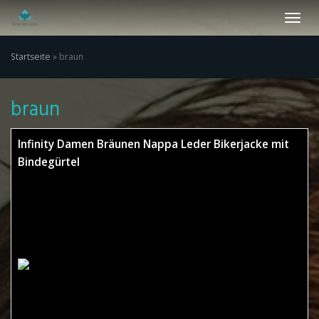
Skip
Toggl
to
navig
main
content
Startseite
»
braun
braun
Infinity Damen Bräunen Nappa Leder Bikerjacke mit
Bindegürtel