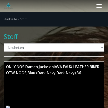
Skip
Toggl
to
navig
main
content
Startseite
»
Stoff
Stoff
ONLY NOS Damen Jacke onlAVA FAUX LEATHER BIKER
OTW NOOS,Blau (Dark Navy Dark Navy),36