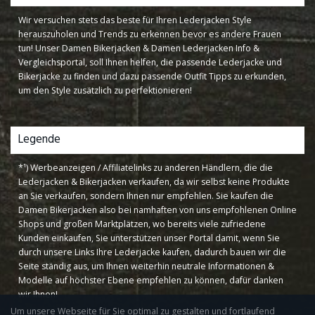
Wir versuchen stets das beste für Ihren Lederjacken Style
herauszuholen und Trends zu erkennen bevor es andere Frauen
tun! Unser Damen Bikerjacken & Damen Lederjacken Info &
Vergleichsportal, soll Ihnen helfen, die passende Lederjacke und
Bikerjacke zu finden und dazu passende Outfit Tipps zu erkunden,
um den Style zusätzlich zu perfektionieren!
Legende
*¹) Werbeanzeigen / Affiliatelinks zu anderen Händlern, die die
Lederjacken & Bikerjacken verkaufen, da wir selbst keine Produkte
an Sie verkaufen, sondern Ihnen nur empfehlen. Sie kaufen die
Damen Bikerjacken also bei namhaften von uns empfohlenen Online
Shops und großen Marktplätzen, wo bereits viele zufriedene
Kunden einkaufen, Sie unterstützen unser Portal damit, wenn Sie
durch unsere Links Ihre Lederjacke kaufen, dadurch bauen wir die
Seite ständig aus, um Ihnen weiterhin neutrale Informationen &
Modelle auf höchster Ebene empfehlen zu können, dafür danken
wir Ihnen!
Um unsere Webseite für Sie optimal zu gestalten und fortlaufend