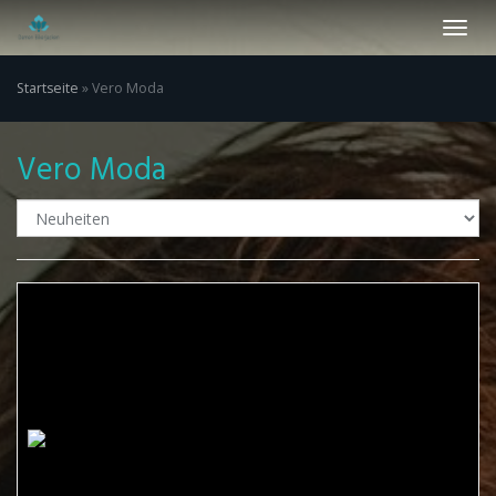
Skip
Toggl
to
navig
main
content
Startseite
»
Vero Moda
Vero Moda