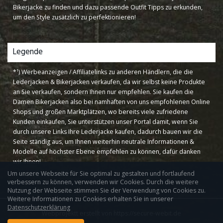
Bikerjacke zu finden und dazu passende Outfit Tipps zu erkunden,
um den Style zusätzlich zu perfektionieren!
Legende
*¹) Werbeanzeigen / Affiliatelinks zu anderen Händlern, die die
Lederjacken & Bikerjacken verkaufen, da wir selbst keine Produkte
an Sie verkaufen, sondern Ihnen nur empfehlen. Sie kaufen die
Damen Bikerjacken also bei namhaften von uns empfohlenen Online
Shops und großen Marktplätzen, wo bereits viele zufriedene
Kunden einkaufen, Sie unterstützen unser Portal damit, wenn Sie
durch unsere Links Ihre Lederjacke kaufen, dadurch bauen wir die
Seite ständig aus, um Ihnen weiterhin neutrale Informationen &
Modelle auf höchster Ebene empfehlen zu können, dafür danken
wir Ihnen!
Um unsere Webseite für Sie optimal zu gestalten und fortlaufend
verbessern zu können, verwenden wir Cookies. Durch die weitere
Nutzung der Webseite stimmen Sie der Verwendung von Cookies zu.
Weitere Informationen zu Cookies erhalten Sie in unserer
Datenschutzerklärung
Webprojektt erstellt von https://secure-webit.de