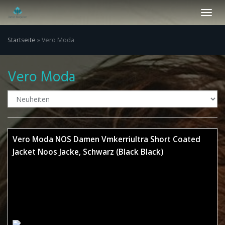
Skip
Toggl
to
navig
main
content
Startseite
»
Vero Moda
Vero Moda
Vero Moda NOS Damen Vmkerriultra Short Coated
Jacket Noos Jacke, Schwarz (Black Black)