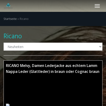
Skip
Toggl
to
navig
main
content
Startseite
»
Ricano
Ricano
RICANO Melvy, Damen Lederjacke aus echtem Lamm
Nappa Leder (Glattleder) in braun oder Cognac braun