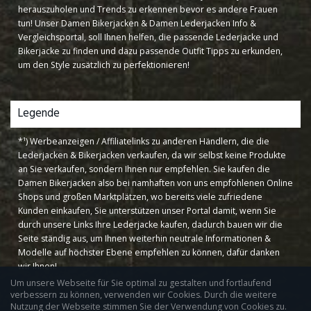
herauszuholen und Trends zu erkennen bevor es andere Frauen
tun! Unser Damen Bikerjacken & Damen Lederjacken Info &
Vergleichsportal, soll Ihnen helfen, die passende Lederjacke und
Bikerjacke zu finden und dazu passende Outfit Tipps zu erkunden,
um den Style zusätzlich zu perfektionieren!
Legende
*¹) Werbeanzeigen / Affiliatelinks zu anderen Händlern, die die
Lederjacken & Bikerjacken verkaufen, da wir selbst keine Produkte
an Sie verkaufen, sondern Ihnen nur empfehlen. Sie kaufen die
Damen Bikerjacken also bei namhaften von uns empfohlenen Online
Shops und großen Marktplätzen, wo bereits viele zufriedene
Kunden einkaufen, Sie unterstützen unser Portal damit, wenn Sie
durch unsere Links Ihre Lederjacke kaufen, dadurch bauen wir die
Seite ständig aus, um Ihnen weiterhin neutrale Informationen &
Modelle auf höchster Ebene empfehlen zu können, dafür danken
wir Ihnen!
Um unsere Webseite für Sie optimal zu gestalten und fortlaufend
verbessern zu können, verwenden wir Cookies. Durch die weitere
Nutzung der Webseite stimmen Sie der Verwendung von Cookies zu.